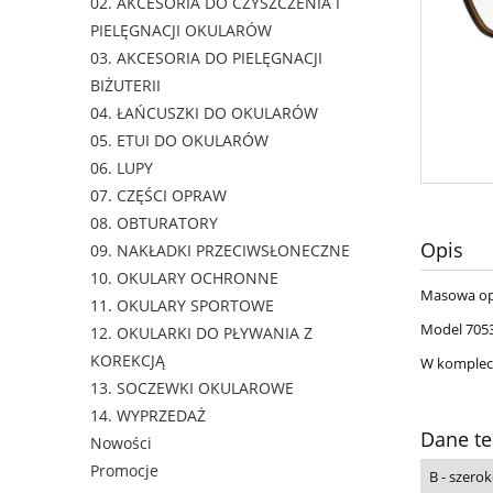
02. AKCESORIA DO CZYSZCZENIA I
PIELĘGNACJI OKULARÓW
03. AKCESORIA DO PIELĘGNACJI
BIŻUTERII
04. ŁAŃCUSZKI DO OKULARÓW
05. ETUI DO OKULARÓW
06. LUPY
07. CZĘŚCI OPRAW
08. OBTURATORY
Opis
09. NAKŁADKI PRZECIWSŁONECZNE
10. OKULARY OCHRONNE
Masowa opr
11. OKULARY SPORTOWE
Model 7053
12. OKULARKI DO PŁYWANIA Z
KOREKCJĄ
W komplecie
13. SOCZEWKI OKULAROWE
14. WYPRZEDAŻ
Dane te
Nowości
Promocje
B - szerok