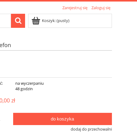
Zarejestruj się
Zaloguj się
Koszyk:
(pusty)
lefon
ć:
na wyczerpaniu
:
48 godzin
0,00 zł
do koszyka
.
dodaj do przechowalni